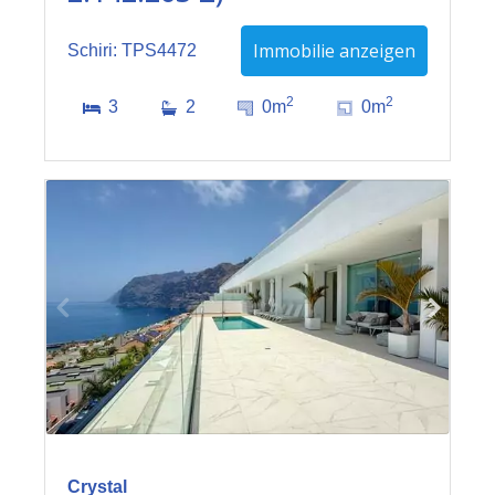
Immobilie anzeigen
Schiri: TPS4472
2
2
3
2
0m
0m
Crystal