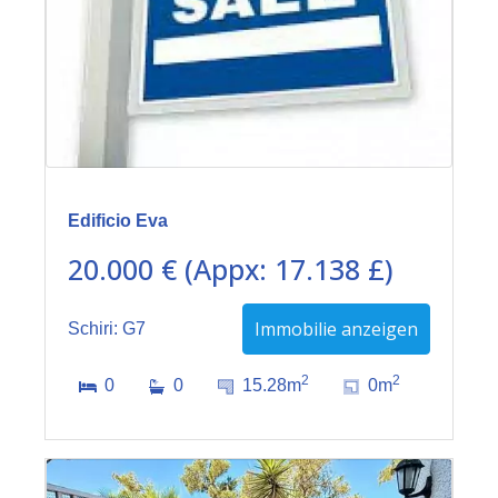
Edificio Eva
20.000 € (Appx: 17.138 £)
Immobilie anzeigen
Schiri: G7
2
2
0
0
15.28m
0m