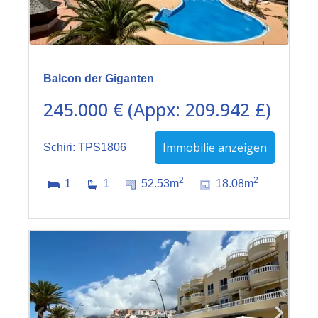
Balcon der Giganten
245.000 € (Appx: 209.942 £)
Immobilie anzeigen
Schiri: TPS1806
2
2
1
1
52.53m
18.08m