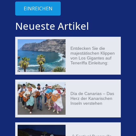
EINREICHEN
Neueste Artikel
Entdecken Sie die
majestätischen Klippen
von Los Gigantes auf
Teneriffa Einleitung:
Día de Canarias – Das
Herz der Kanarischen
Inseln verstehen