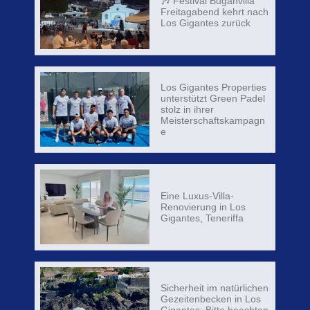
🎶 Festival Buganvilla
Freitagabend kehrt nach
Los Gigantes zurück
Los Gigantes Properties
unterstützt Green Padel
stolz in ihrer
Meisterschaftskampagn
e
Eine Luxus-Villa-
Renovierung in Los
Gigantes, Teneriffa
Sicherheit im natürlichen
Gezeitenbecken in Los