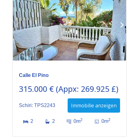
Calle El Pino
315.000 € (Appx: 269.925 £)
Immobilie anzeigen
Schiri: TPS2243
2
2
2
2
0m
0m