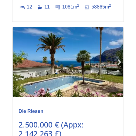
2
2
12
11
1081m
58865m
Die Riesen
2.500.000 € (Appx:
2.142.263 £)