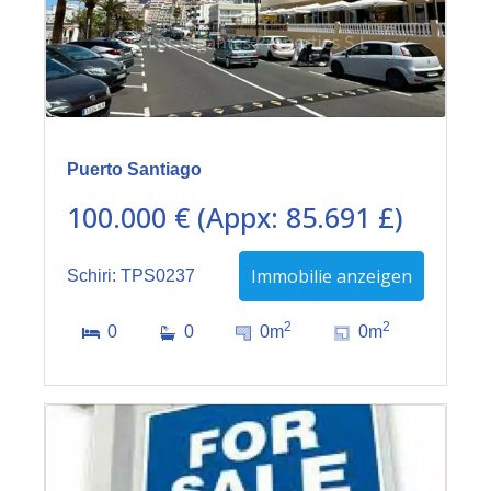
Puerto Santiago
100.000 € (Appx: 85.691 £)
Immobilie anzeigen
Schiri: TPS0237
2
2
0
0
0m
0m