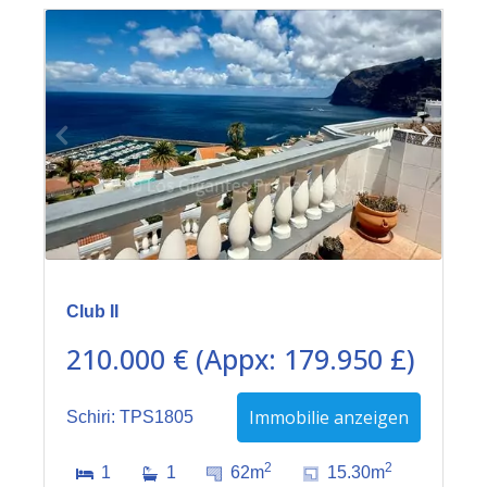
Club II
210.000 € (Appx: 179.950 £)
Immobilie anzeigen
Schiri: TPS1805
2
2
1
1
62m
15.30m