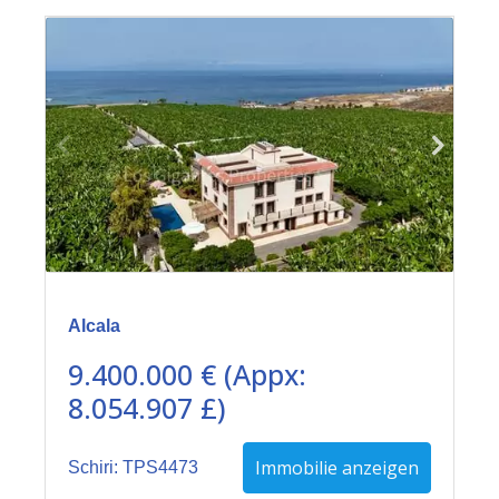
Alcala
9.400.000 € (Appx:
8.054.907 £)
Immobilie anzeigen
Schiri: TPS4473