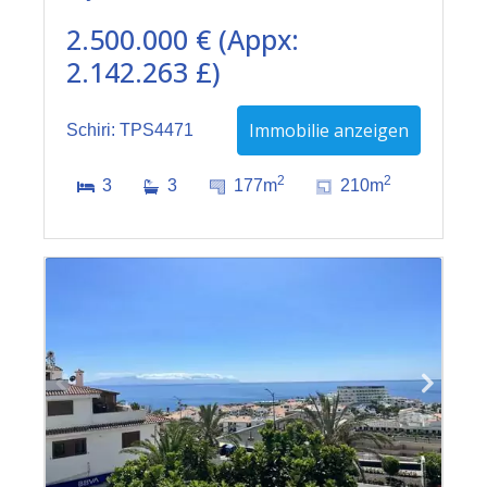
2.500.000 € (Appx:
2.142.263 £)
Immobilie anzeigen
Schiri: TPS4471
2
2
3
3
177m
210m