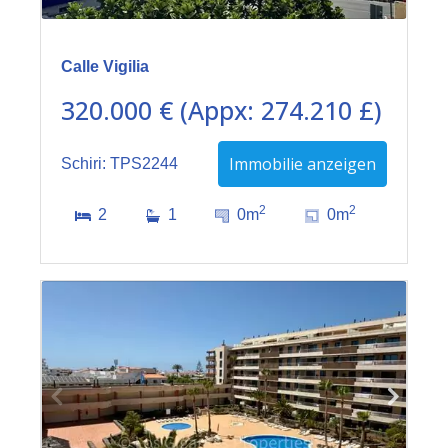
Calle Vigilia
320.000 € (Appx: 274.210 £)
Immobilie anzeigen
Schiri: TPS2244
2
2
2
1
0m
0m