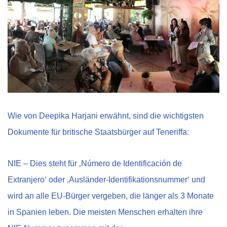
Wie von Deepika Harjani erwähnt, sind die wichtigsten
Dokumente für britische Staatsbürger auf Teneriffa:
NIE – Dies steht für ‚Número de Identificación de
Extranjero‘ oder ‚Ausländer-Identifikationsnummer‘ und
wird an alle EU-Bürger vergeben, die länger als 3 Monate
in Spanien leben. Die meisten Menschen erhalten ihre