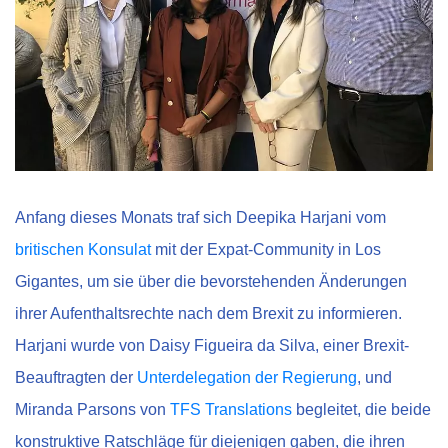
Anfang dieses Monats traf sich Deepika Harjani vom
britischen Konsulat
mit der Expat-Community in Los
Gigantes, um sie über die bevorstehenden Änderungen
ihrer Aufenthaltsrechte nach dem Brexit zu informieren.
Harjani wurde von Daisy Figueira da Silva, einer Brexit-
Beauftragten der
Unterdelegation der Regierung
, und
Miranda Parsons von
TFS Translations
begleitet, die beide
konstruktive Ratschläge für diejenigen gaben, die ihren