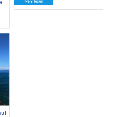
Mehr lesen
te
auf