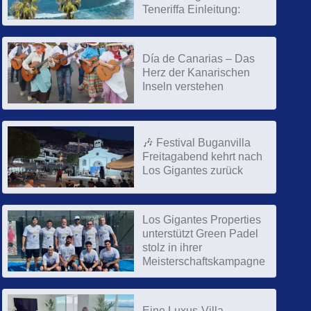
Teneriffa Einleitung:
Día de Canarias – Das
Herz der Kanarischen
Inseln verstehen
🎶 Festival Buganvilla
Freitagabend kehrt nach
Los Gigantes zurück
Los Gigantes Properties
unterstützt Green Padel
stolz in ihrer
Meisterschaftskampagne
Eine Luxus-Villa-