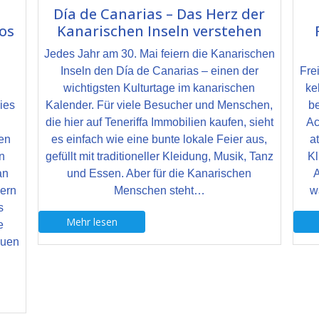
Día de Canarias – Das Herz der
os
Kanarischen Inseln verstehen
Jedes Jahr am 30. Mai feiern die Kanarischen
Inseln den Día de Canarias – einen der
Fre
wichtigsten Kulturtage im kanarischen
ke
ies
Kalender. Für viele Besucher und Menschen,
be
die hier auf Teneriffa Immobilien kaufen, sieht
Ac
en
es einfach wie eine bunte lokale Feier aus,
a
n
gefüllt mit traditioneller Kleidung, Musik, Tanz
Kl
an
und Essen. Aber für die Kanarischen
A
dern
Menschen steht…
w
s
Mehr lesen
e
auen