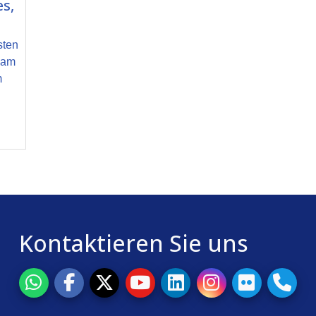
s,
sten
t am
m
Kontaktieren Sie uns