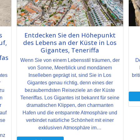
s
Entdecken Sie den Höhepunkt
uf,
des Lebens an der Küste in Los
Gigantes, Teneriffa
fas
Wenn Sie von einem Lebensstil träumen, der
De
von Sonne, Meerblick und mondänem
ntes
Inselleben geprägt ist, sind Sie in Los
bri
r
Gigantes genau richtig, denn eines der
zu
bezauberndsten Reiseziele an der Küste
en
Teneriffas. Los Gigantes ist bekannt für seine
r
dramatischen Klippen, den charmanten
auf
Hafen und die entspannte Atmosphäre und
ese
verbindet natürliche Schönheit mit einer
exklusiven Atmosphäre im…
enz