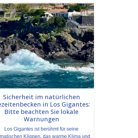
Sicherheit im natürlichen
zeitenbecken in Los Gigantes:
Bitte beachten Sie lokale
Warnungen
Los Gigantes ist berühmt für seine
matischen Klippen, das warme Klima und