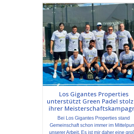
Los Gigantes Properties
unterstützt Green Padel stolz
ihrer Meisterschaftskampag
Bei Los Gigantes Properties stand
Gemeinschaft schon immer im Mittelpun
unserer Arbeit. Es ist mir daher eine gr