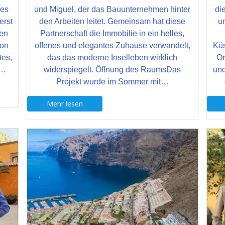
ses
und Miguel, der das Bauunternehmen hinter
di
erst
den Arbeiten leitet. Gemeinsam hat diese
u
en
Partnerschaft die Immobilie in ein helles,
ion
offenes und elegantes Zuhause verwandelt,
Küs
tes,
das das moderne Inselleben wirklich
Or
l…
widerspiegelt. Öffnung des RaumsDas
und
Projekt wurde im Sommer mit…
Mehr lesen