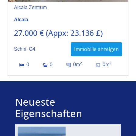
Alcala Zentrum
Alcala
27.000 € (Appx: 23.136 £)
Immobilie anzeigen
Schiri: G4
2
2
0
0
0m
0m
Neueste
Eigenschaften