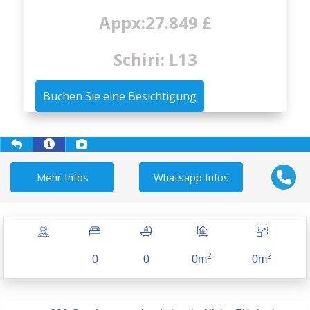
Appx:27.849 £
Schiri: L13
Buchen Sie eine Besichtigung
Mehr Infos
Whatsapp Infos
2
2
0
0
0m
0m