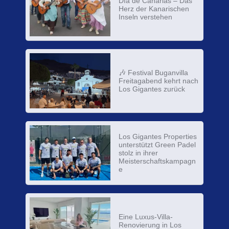
Día de Canarias – Das
Herz der Kanarischen
Inseln verstehen
🎶 Festival Buganvilla
Freitagabend kehrt nach
Los Gigantes zurück
Los Gigantes Properties
unterstützt Green Padel
stolz in ihrer
Meisterschaftskampagn
e
Eine Luxus-Villa-
Renovierung in Los