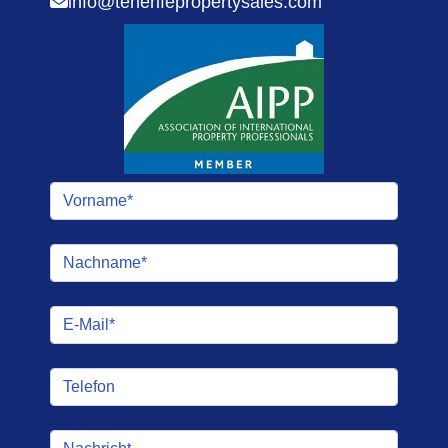
info@tenerifepropertysales.com