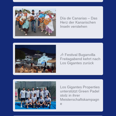
Día de Canarias – Das
Herz der Kanarischen
Inseln verstehen
🎶 Festival Buganvilla
Freitagabend kehrt nach
Los Gigantes zurück
Los Gigantes Properties
unterstützt Green Padel
stolz in ihrer
Meisterschaftskampagn
e