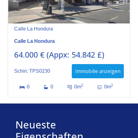
Calle La Hondura
Calle La Hondura
64.000 € (Appx: 54.842 £)
Immobilie anzeigen
Schiri: TPS0230
2
2
0
0
0m
0m
Neueste
Eigenschaften