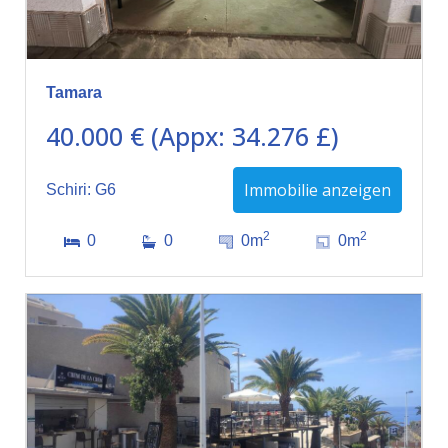
Tamara
40.000 € (Appx: 34.276 £)
Immobilie anzeigen
Schiri: G6
2
2
0
0
0m
0m