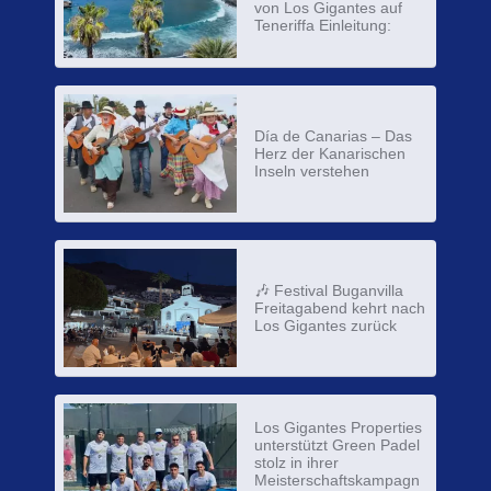
von Los Gigantes auf
Teneriffa Einleitung:
Día de Canarias – Das
Herz der Kanarischen
Inseln verstehen
🎶 Festival Buganvilla
Freitagabend kehrt nach
Los Gigantes zurück
Los Gigantes Properties
unterstützt Green Padel
stolz in ihrer
Meisterschaftskampagn