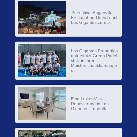
🎶 Festival Buganvilla
Freitagabend kehrt nach
Los Gigantes zurück
Los Gigantes Properties
unterstützt Green Padel
stolz in ihrer
Meisterschaftskampagn
e
Eine Luxus-Villa-
Renovierung in Los
Gigantes, Teneriffa