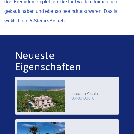
drei Freunden empfohlen, die fünf weitere Immobilien
gekauft haben und ebenso beeindruckt waren. Das ist
wirklich ein 5-Sterne-Betrieb.
Neueste
Eigenschaften
Haus in Alcala
9.400.000 €