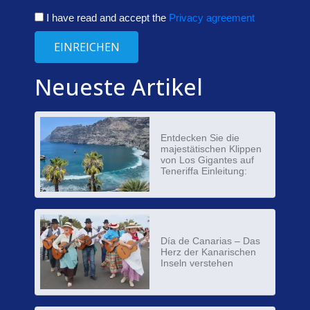
I have read and accept the
Privacy agreement
EINREICHEN
Neueste Artikel
Entdecken Sie die
majestätischen Klippen
von Los Gigantes auf
Teneriffa Einleitung:
Día de Canarias – Das
Herz der Kanarischen
Inseln verstehen